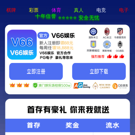
星空体育综合登录入口-通用免费下载
首页
关于我们
产品与服务
关于我们
解决方案
ABOUT US
ESG
新闻中心
发展成果
联系我们
公司简介
团队风采
发展成果
荣誉资质